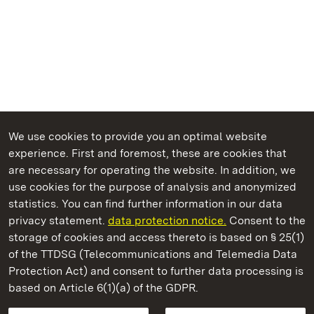
We use cookies to provide you an optimal website
experience. First and foremost, these are cookies that
are necessary for operating the website. In addition, we
use cookies for the purpose of analysis and anonymized
State Palaces and Gardens of Baden-Wuerttemberg
statistics. You can find further information in our data
privacy statement.
data protection notice.
Consent to the
storage of cookies and access thereto is based on § 25(1)
of the TTDSG (Telecommunications and Telemedia Data
Grosscomburg Monastery
Protection Act) and consent to further data processing is
based on Article 6(1)(a) of the GDPR.
State Palaces and Gardens of Baden-Wuerttemberg