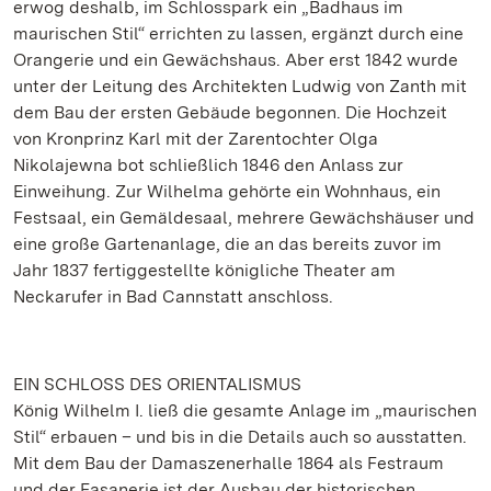
erwog deshalb, im Schlosspark ein „Badhaus im
maurischen Stil“ errichten zu lassen, ergänzt durch eine
Orangerie und ein Gewächshaus. Aber erst 1842 wurde
unter der Leitung des Architekten Ludwig von Zanth mit
dem Bau der ersten Gebäude begonnen. Die Hochzeit
von Kronprinz Karl mit der Zarentochter Olga
Nikolajewna bot schließlich 1846 den Anlass zur
Einweihung. Zur Wilhelma gehörte ein Wohnhaus, ein
Festsaal, ein Gemäldesaal, mehrere Gewächshäuser und
eine große Gartenanlage, die an das bereits zuvor im
Jahr 1837 fertiggestellte königliche Theater am
Neckarufer in Bad Cannstatt anschloss.
EIN SCHLOSS DES ORIENTALISMUS
König Wilhelm I. ließ die gesamte Anlage im „maurischen
Stil“ erbauen – und bis in die Details auch so ausstatten.
Mit dem Bau der Damaszenerhalle 1864 als Festraum
und der Fasanerie ist der Ausbau der historischen