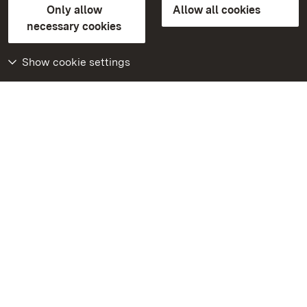
Only allow
Allow all cookies
FAQ
Masthead
Data protection
necessary cookies
Declaration on barrier-free access
BITV-konform (geprüfte Seiten)
Show cookie settings
More
Home
Monuments
Visit our Facebook
page
Visit our Instagram
page
Visit our YouTube
channel
Get to know our apps
Google Play Store
App Store for iPhone