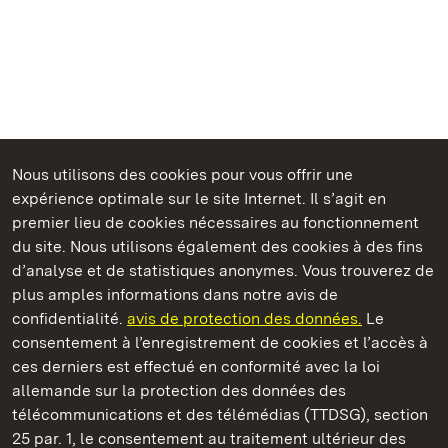
Nous utilisons des cookies pour vous offrir une
expérience optimale sur le site Internet. Il s’agit en
Châteaux et jardins publics du Bade-Wurtemberg
premier lieu de cookies nécessaires au fonctionnement
du site. Nous utilisons également des cookies à des fins
d’analyse et de statistiques anonymes. Vous trouverez de
plus amples informations dans notre avis de
confidentialité.
avis de protection des données.
Le
Monastère de Großcomburg
consentement à l’enregistrement de cookies et l’accès à
ces derniers est effectué en conformité avec la loi
Châteaux et jardins publics du Bade-Wurtemberg
allemande sur la protection des données des
télécommunications et des télémédias (TTDSG), section
FAQ et réponses
Mentions légales
Protection des données
25 par. 1, le consentement au traitement ultérieur des
Explications sur l’accessibilité