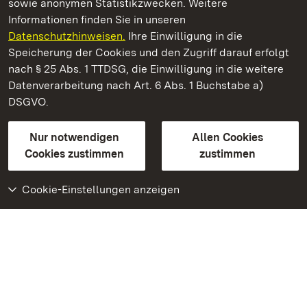
sowie anonymen Statistikzwecken. Weitere
Informationen finden Sie in unseren
Datenschutzhinweisen.
Ihre Einwilligung in die
Kloster Grosscomburg
Speicherung der Cookies und den Zugriff darauf erfolgt
nach § 25 Abs. 1 TTDSG, die Einwilligung in die weitere
Staatliche Schlösser und Gärten Baden-Württemberg
Datenverarbeitung nach Art. 6 Abs. 1 Buchstabe a)
DSGVO.
Kontakt
FAQ
Impressum
Datenschutz
Gebärdensprache
Leichte Sprache
Erklärung zur Barrierefreiheit
Nur notwendigen
Allen Cookies
BITV-konform (geprüfte Seiten)
Cookies zustimmen
zustimmen
Cookie-Einstellungen anzeigen
Weiteres
Portal
Monumente
Besuchen Sie uns auf
Facebook
Besuchen Sie uns auf
Instagram
Besuchen Sie uns auf