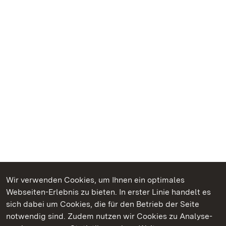
Wir verwenden Cookies, um Ihnen ein optimales
Webseiten-Erlebnis zu bieten. In erster Linie handelt es
Kommen. Staunen. Genießen.
sich dabei um Cookies, die für den Betrieb der Seite
notwendig sind. Zudem nutzen wir Cookies zu Analyse-