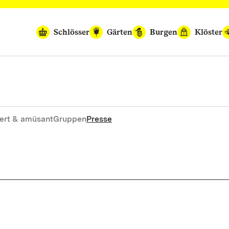
Schlösser
Gärten
Burgen
Klöster
ert & amüsant
Gruppen
Presse