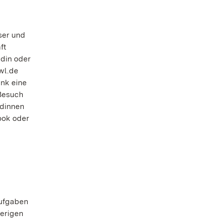
ser und
ft
ldin oder
wl.de
enk eine
 Besuch
ldinnen
ook oder
Aufgaben
ierigen