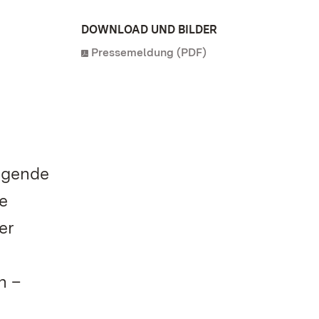
DOWNLOAD UND BILDER
Pressemeldung (PDF)
agende
e
er
n –