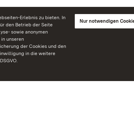
seiten-Erlebnis zu bieten. In
Nur notwendigen Cooki
für den Betrieb der Seite
lyse- sowie anonymen
 in unseren
peicherung der Cookies und den
inwilligung in die weitere
) DSGVO.
Staatliche Schlösser un
Baden-Württemberg
Kontakt
FAQ
Impressum
Datenschutz
Gebärdensprache
Leichte Sprache
Erklärung zur Barrierefre
BITV-konform (geprüfte S