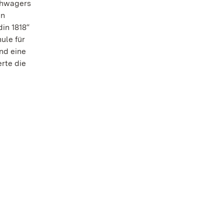
Schwagers
en
in 1818“
ule für
nd eine
erte die