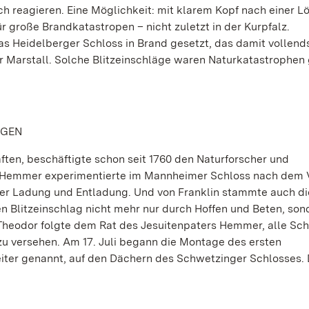
ch reagieren. Eine Möglichkeit: mit klarem Kopf nach einer L
r große Brandkatastropen – nicht zuletzt in der Kurpfalz.
as Heidelberger Schloss in Brand gesetzt, das damit vollend
r Marstall. Solche Blitzeinschläge waren Naturkatastrophen
NGEN
ften, beschäftigte schon seit 1760 den Naturforscher und
 Hemmer experimentierte im Mannheimer Schloss nach dem 
her Ladung und Entladung. Und von Franklin stammte auch di
 Blitzeinschlag nicht mehr nur durch Hoffen und Beten, son
 Theodor folgte dem Rat des Jesuitenpaters Hemmer, alle Sch
 zu versehen. Am 17. Juli begann die Montage des ersten
iter genannt, auf den Dächern des Schwetzinger Schlosses. D