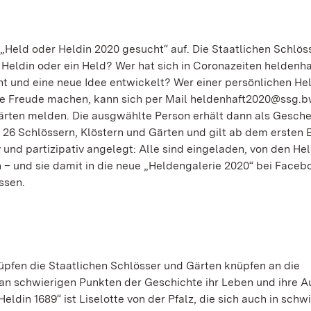
n „Held oder Heldin 2020 gesucht“ auf. Die Staatlichen Schlös
e Heldin oder ein Held? Wer hat sich in Coronazeiten heldenha
t und eine neue Idee entwickelt? Wer einer persönlichen He
e Freude machen, kann sich per Mail heldenhaft2020@ssg.b
Gärten melden. Die ausgwählte Person erhält dann als Gesch
n 26 Schlössern, Klöstern und Gärten und gilt ab dem ersten
v und partizipativ angelegt: Alle sind eingeladen, von den He
 – und sie damit in die neue „Heldengalerie 2020“ bei Faceb
ssen.
üpfen die Staatlichen Schlösser und Gärten knüpfen an die
e an schwierigen Punkten der Geschichte ihr Leben und ihre 
eldin 1689“ ist Liselotte von der Pfalz, die sich auch in schw