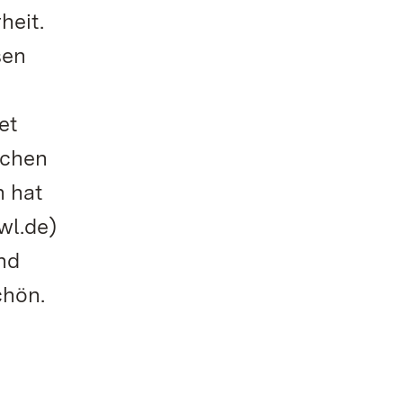
heit.
sen
et
schen
n hat
wl.de)
nd
chön.