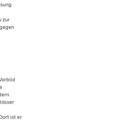
ösung
s zur
 gegen
Vorbild
e
dern
lösser
ort ist er