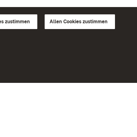
es zustimmen
Allen Cookies zustimmen
d Gärten
Weiteres
Portal
Monumente
Besuchen Sie uns auf Facebook
Besuchen Sie uns auf Instagram
Besuchen Sie uns auf Youtube
Lernen Sie unsere Apps kennen
iheit
Google Play Store
eiten)
App Store für iPhone