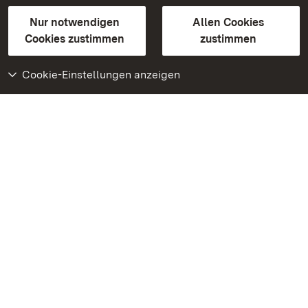
Gebärdensprache
Leichte Sprache
Erklärung zur Barrierefreiheit
Nur notwendigen
Allen Cookies
BITV-konform (geprüfte Seiten)
Cookies zustimmen
zustimmen
Cookie-Einstellungen anzeigen
Weiteres
Portal
Monumente
Besuchen Sie uns auf
Facebook
Besuchen Sie uns auf
Instagram
Besuchen Sie uns auf
Youtube
Lernen Sie unsere Apps
kennen
Google Play Store
App Store für iPhone