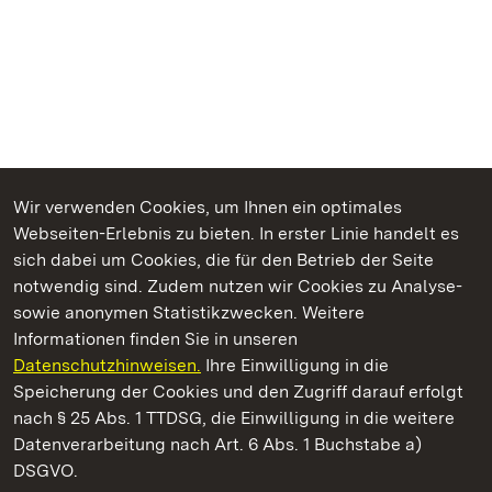
Wir verwenden Cookies, um Ihnen ein optimales
Webseiten-Erlebnis zu bieten. In erster Linie handelt es
Kommen. Staunen. Genießen.
sich dabei um Cookies, die für den Betrieb der Seite
notwendig sind. Zudem nutzen wir Cookies zu Analyse-
sowie anonymen Statistikzwecken. Weitere
Informationen finden Sie in unseren
Datenschutzhinweisen.
Ihre Einwilligung in die
Kloster Grosscomburg
Speicherung der Cookies und den Zugriff darauf erfolgt
nach § 25 Abs. 1 TTDSG, die Einwilligung in die weitere
Staatliche Schlösser und Gärten Baden-Württemberg
Datenverarbeitung nach Art. 6 Abs. 1 Buchstabe a)
DSGVO.
Kontakt
FAQ
Impressum
Datenschutz