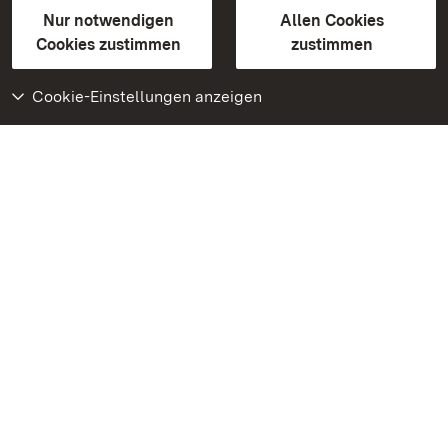
Gebärdensprache
Leichte Sprache
Erklärung zur Barrierefreiheit
Nur notwendigen
Allen Cookies
BITV-konform (geprüfte Seiten)
Cookies zustimmen
zustimmen
Cookie-Einstellungen anzeigen
Weiteres
Portal
Monumente
Besuchen Sie uns auf
Facebook
Besuchen Sie uns auf
Instagram
Besuchen Sie uns auf
Youtube
Lernen Sie unsere Apps
kennen
Google Play Store
App Store für iPhone